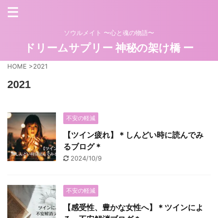
ソウルメイト 〜心と魂の物語〜
ドリームサプリー 神秘の架け橋 ー
HOME
>
2021
2021
不安の軽減
【ツイン疲れ】＊しんどい時に読んでみ
るブログ＊
2024/10/9
不安の軽減
【感受性、豊かな女性へ】＊ツインによ