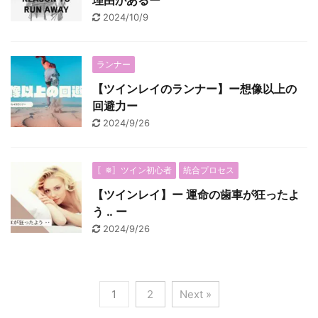
理由があるー
2024/10/9
ランナー
【ツインレイのランナー】ー想像以上の
回避力ー
2024/9/26
〖✵〗ツイン初心者
統合プロセス
【ツインレイ】ー 運命の歯車が狂ったよ
う ‥ ー
2024/9/26
1
2
Next »