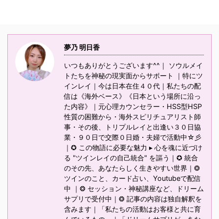
夢乃 明日香
いつもありがとうございます^^｜ ソウルメイ
トたちを神秘の現実面からサポート ｜特にツ
インレイ｜今は日本在住４０代｜私たちの配
信は《海外ベース》《日本という場所に沿っ
た内容》｜元心理カウンセラー・HSS型HSP
性質の困難から・海外スピリチュアリスト師
事・その後、トリプルレイと出逢い３０日協
業・９０日で交際０日婚・夫婦で活動中☆彡
｜✪ この物語に必要な魅力 ▸ 心を魂に近づけ
る "ツインレイの自己統合" を謳う｜✪ 統合
のその先、あなたらしく生きやすい世界｜❂
ツインのこと、カード占い、Youtubeで配信
中 ｜❂ セッション・神秘講座など、ドリーム
サプリで受付中｜❂ 記事の内容は独自解釈を
含みます｜「私たちの活動はお客様と共に育