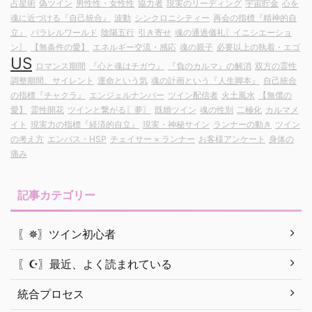
占星術
偽ツイン
男性性・女性性
協力者
現実のリーディング
宇宙貯金
心を
魂に近づける『自己統合』
波動
シンクロニシティー
再会の指標『精神的自
立』
パラレルワールド
陰陽五行
引き寄せ
魂の通過儀礼〖イニシエーショ
ン〗
【無条件の愛】
エネルギー交流・感応
魂の親子
必要以上の執着・エゴ
US
ロマンス期間
『心と魂はチガウ』
『負のカルマ』の解消
双方の霊性
調整期間、サイレント
運命という気
魂の計画という『人生脚本』
自己統合
の指標『チャクラ』
エンジェルナンバー
ツイン配信者
火土風水
【無償の
愛】
霊性開花
ツインと繋がる〖夢〗
既婚ツイン
魂の性別
二極化
カルマメ
イト
現実力の指標『経済的自立』
現実・神秘サイン
ランナーの動き
ツイン
の考え方
エンパス・HSP
チェイサー × ランナー
お客様アンケート
身体の
痛み
記事カテゴリー
〖✵〗ツイン初心者
〖☪︎〗最近、よく読まれている
統合プロセス