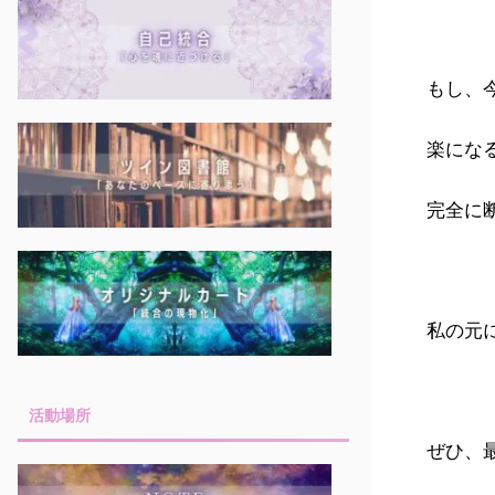
もし、
楽にな
完全に
私の元
活動場所
ぜひ、