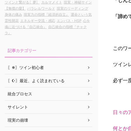
「しん
ツインと繋がる〖夢〗
カルマメイト
現実・神秘サイン
【無償の愛】
パラレルワールド
現実のリーディング
身体の痛み
現実力の指標『経済的自立』
運命という気
「諦め
霊性開花
エネルギー交流・感応
エンパス・HSP
心を
魂に近づける『自己統合』
自己統合の指標『チャク
ラ』
このワ
記事カテゴリー
ツイン
〖✵〗ツイン初心者
必ず一
〖☪︎〗最近、よく読まれている
統合プロセス
サイレント
日々の
現実の崩壊
何とか