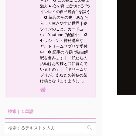
☆彡 ｜✪ この物語に必要な
魅力 ▸ 心を魂に近づける "ツ
インレイの自己統合" を謳う
｜✪ 統合のその先、あなた
らしく生きやすい世界｜❂
ツインのこと、カード占
い、Youtubeで配信中 ｜❂
セッション・神秘講座な
ど、ドリームサプリで受付
中｜❂ 記事の内容は独自解
釈を含みます｜「私たちの
活動はお客様と共に育んで
いるもの」｜「ドリームサ
プリが、あなたの神秘の架
け橋となりますように‥」
検索｜１単語