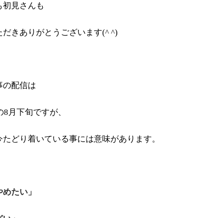
も初見さんも
だきありがとうございます(^ ^)
事の配信は
年の8月下旬ですが、
今たどり着いている事には意味があります。
やめたい」