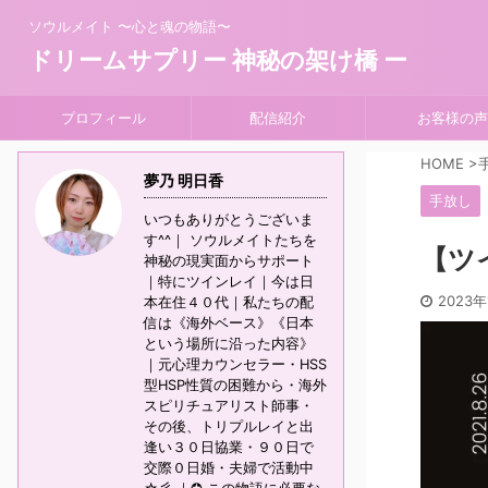
ソウルメイト 〜心と魂の物語〜
ドリームサプリー 神秘の架け橋 ー
プロフィール
配信紹介
お客様の声
HOME
>
夢乃 明日香
手放し
いつもありがとうございま
す^^｜ ソウルメイトたちを
【ツ
神秘の現実面からサポート
｜特にツインレイ｜今は日
2023年
本在住４０代｜私たちの配
信は《海外ベース》《日本
という場所に沿った内容》
｜元心理カウンセラー・HSS
型HSP性質の困難から・海外
スピリチュアリスト師事・
その後、トリプルレイと出
逢い３０日協業・９０日で
交際０日婚・夫婦で活動中