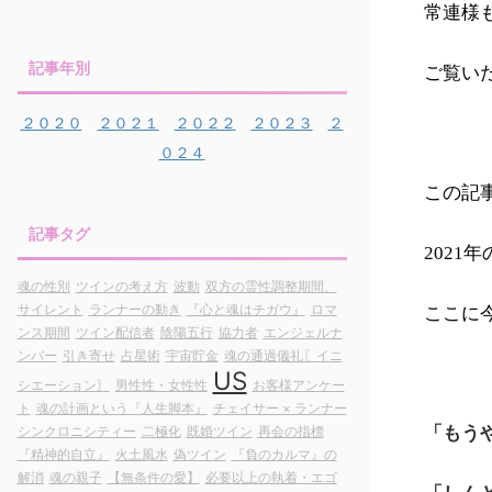
常連様
記事年別
ご覧いた
２０２０
２０２１
２０２２
２０２３
２
０２４
この記
記事タグ
2021
魂の性別
ツインの考え方
波動
双方の霊性調整期間、
サイレント
ランナーの動き
『心と魂はチガウ』
ロマ
ここに
ンス期間
ツイン配信者
陰陽五行
協力者
エンジェルナ
ンバー
引き寄せ
占星術
宇宙貯金
魂の通過儀礼〖イニ
US
シエーション〗
男性性・女性性
お客様アンケー
ト
魂の計画という『人生脚本』
チェイサー × ランナー
シンクロニシティー
二極化
既婚ツイン
再会の指標
「もう
『精神的自立』
火土風水
偽ツイン
『負のカルマ』の
解消
魂の親子
【無条件の愛】
必要以上の執着・エゴ