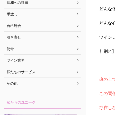
調和への課題
どんな
手放し
どんな
自己統合
引き寄せ
ツイン
使命
〖別れ
ツイン業界
私たちのサービス
魂の上
その他
この関
私たちのユニーク
存在し