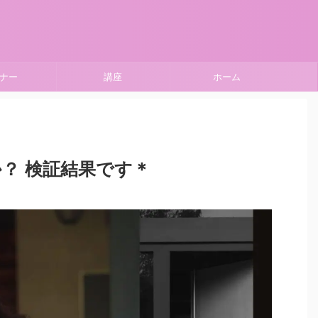
ナー
講座
ホーム
？ 検証結果です＊