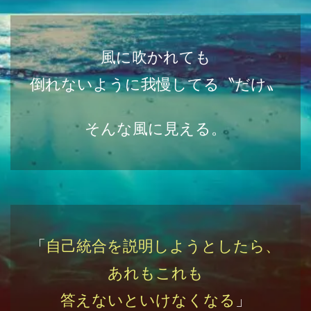
風に吹かれても
倒れないように我慢してる〝だけ〟
そんな風に見える。
「
自己統合を
説明しようとしたら、
あれもこれも
答えないといけなくなる
」