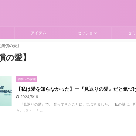
アイテム
セッション
セミ
【無償の愛】
償の愛】
調和への課題
【私は愛を知らなかった】ー『見返りの愛』だと気づ
2024/5/16
『見返りの愛』で、 育ってきたことに、気づきました。 私の親は、周
ら、〇〇」 「 ...