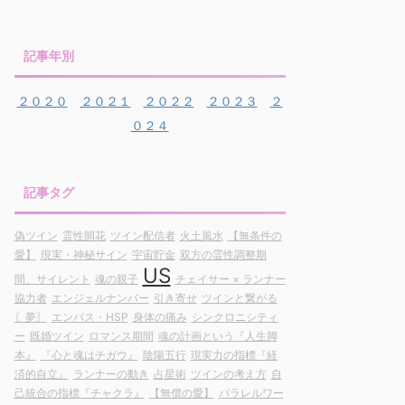
記事年別
２０２０
２０２１
２０２２
２０２３
２
０２４
記事タグ
偽ツイン
霊性開花
ツイン配信者
火土風水
【無条件の
愛】
現実・神秘サイン
宇宙貯金
双方の霊性調整期
US
間、サイレント
魂の親子
チェイサー × ランナー
協力者
エンジェルナンバー
引き寄せ
ツインと繋がる
〖夢〗
エンパス・HSP
身体の痛み
シンクロニシティ
ー
既婚ツイン
ロマンス期間
魂の計画という『人生脚
本』
『心と魂はチガウ』
陰陽五行
現実力の指標『経
済的自立』
ランナーの動き
占星術
ツインの考え方
自
己統合の指標『チャクラ』
【無償の愛】
パラレルワー