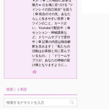
☆彡 ｜✪ この物語に必要な
魅力 ▸ 心を魂に近づける "ツ
インレイの自己統合" を謳う
｜✪ 統合のその先、あなた
らしく生きやすい世界｜❂
ツインのこと、カード占
い、Youtubeで配信中 ｜❂
セッション・神秘講座な
ど、ドリームサプリで受付
中｜❂ 記事の内容は独自解
釈を含みます｜「私たちの
活動はお客様と共に育んで
いるもの」｜「ドリームサ
プリが、あなたの神秘の架
け橋となりますように‥」
検索｜１単語