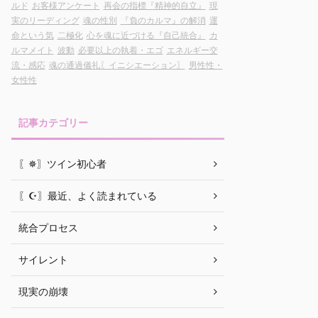
ルド
お客様アンケート
再会の指標『精神的自立』
現
実のリーディング
魂の性別
『負のカルマ』の解消
運
命という気
二極化
心を魂に近づける『自己統合』
カ
ルマメイト
波動
必要以上の執着・エゴ
エネルギー交
流・感応
魂の通過儀礼〖イニシエーション〗
男性性・
女性性
記事カテゴリー
〖✵〗ツイン初心者
〖☪︎〗最近、よく読まれている
統合プロセス
サイレント
現実の崩壊