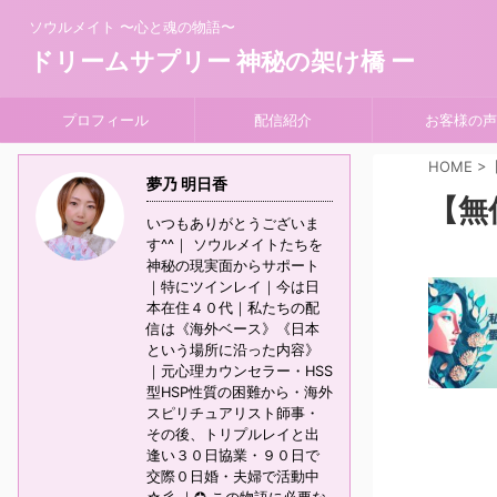
ソウルメイト 〜心と魂の物語〜
ドリームサプリー 神秘の架け橋 ー
プロフィール
配信紹介
お客様の声
HOME
>
夢乃 明日香
【無
いつもありがとうございま
す^^｜ ソウルメイトたちを
神秘の現実面からサポート
｜特にツインレイ｜今は日
本在住４０代｜私たちの配
信は《海外ベース》《日本
という場所に沿った内容》
｜元心理カウンセラー・HSS
型HSP性質の困難から・海外
スピリチュアリスト師事・
その後、トリプルレイと出
逢い３０日協業・９０日で
交際０日婚・夫婦で活動中