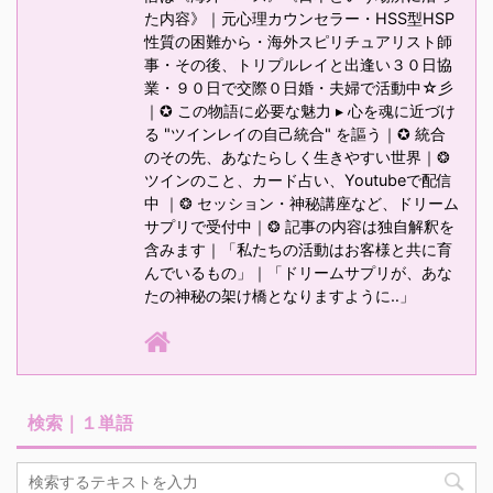
た内容》｜元心理カウンセラー・HSS型HSP
性質の困難から・海外スピリチュアリスト師
事・その後、トリプルレイと出逢い３０日協
業・９０日で交際０日婚・夫婦で活動中☆彡
｜✪ この物語に必要な魅力 ▸ 心を魂に近づけ
る "ツインレイの自己統合" を謳う｜✪ 統合
のその先、あなたらしく生きやすい世界｜❂
ツインのこと、カード占い、Youtubeで配信
中 ｜❂ セッション・神秘講座など、ドリーム
サプリで受付中｜❂ 記事の内容は独自解釈を
含みます｜「私たちの活動はお客様と共に育
んでいるもの」｜「ドリームサプリが、あな
たの神秘の架け橋となりますように‥」
検索｜１単語