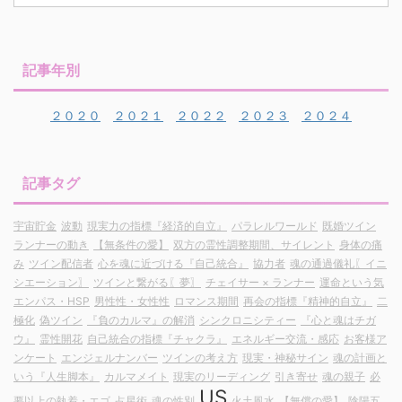
記事年別
２０２０
２０２１
２０２２
２０２３
２０２４
記事タグ
宇宙貯金
波動
現実力の指標『経済的自立』
パラレルワールド
既婚ツイン
ランナーの動き
【無条件の愛】
双方の霊性調整期間、サイレント
身体の痛
み
ツイン配信者
心を魂に近づける『自己統合』
協力者
魂の通過儀礼〖イニ
シエーション〗
ツインと繋がる〖夢〗
チェイサー × ランナー
運命という気
エンパス・HSP
男性性・女性性
ロマンス期間
再会の指標『精神的自立』
二
極化
偽ツイン
『負のカルマ』の解消
シンクロニシティー
『心と魂はチガ
ウ』
霊性開花
自己統合の指標『チャクラ』
エネルギー交流・感応
お客様ア
ンケート
エンジェルナンバー
ツインの考え方
現実・神秘サイン
魂の計画と
いう『人生脚本』
カルマメイト
現実のリーディング
引き寄せ
魂の親子
必
US
要以上の執着・エゴ
占星術
魂の性別
火土風水
【無償の愛】
陰陽五