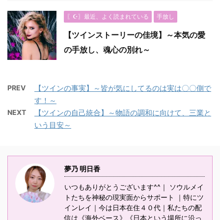
〖☪︎〗最近、よく読まれている
手放し
【ツインストーリーの佳境】～本気の愛
の手放し、魂心の別れ～
PREV
【ツインの事実】～皆が気にしてるのは実は〇〇側で
す！～
NEXT
【ツインの自己統合】～物語の調和に向けて、三業と
いう目安～
夢乃 明日香
いつもありがとうございます^^｜ ソウルメイ
トたちを神秘の現実面からサポート ｜特にツ
インレイ｜今は日本在住４０代｜私たちの配
信は《海外ベース》《日本という場所に沿っ