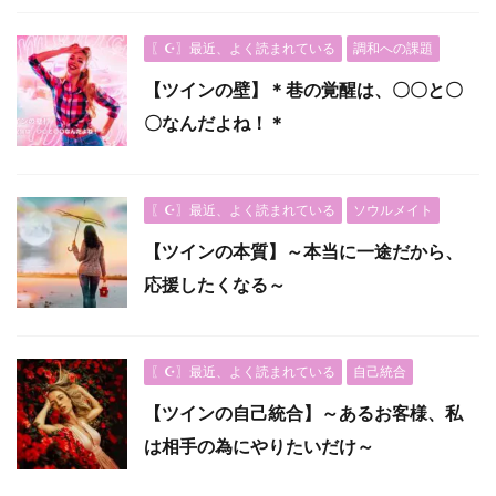
〖☪︎〗最近、よく読まれている
調和への課題
【ツインの壁】＊巷の覚醒は、〇〇と〇
〇なんだよね！＊
〖☪︎〗最近、よく読まれている
ソウルメイト
【ツインの本質】～本当に一途だから、
応援したくなる～
〖☪︎〗最近、よく読まれている
自己統合
【ツインの自己統合】～あるお客様、私
は相手の為にやりたいだけ～