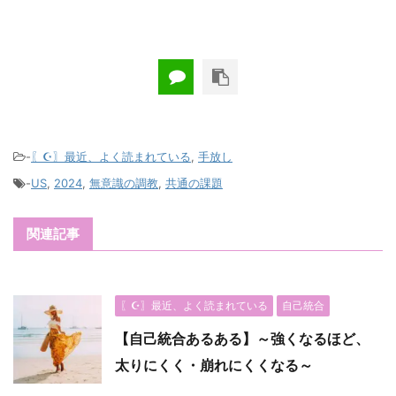
-
〖☪︎〗最近、よく読まれている
,
手放し
-
US
,
2024
,
無意識の調教
,
共通の課題
関連記事
〖☪︎〗最近、よく読まれている
自己統合
【自己統合あるある】～強くなるほど、
太りにくく・崩れにくくなる～