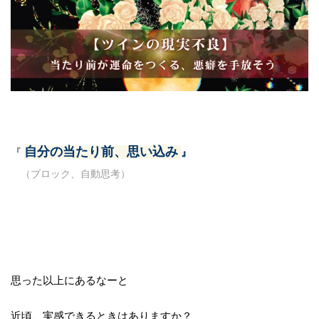
自
分の当たり前、思い
込
み
『
』
（ブロック、自動思考）
思った以上にあるなーと
近頃、実感できるときはありますか？