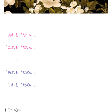
「
あれも〝ない〟
」
「
これも〝ない〟
」
：
「
あれも〝だめ〟
」
「
これも〝だめ〟
」
すごいな‥