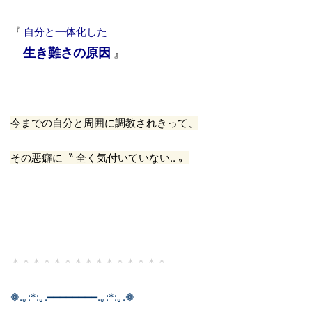
『
自分と一体化した
生き難さの原因
』
今までの自分と周囲に
調教されきって、
その悪癖に〝 全く気付いていない‥ 〟
＊＊＊＊＊＊＊＊＊＊＊＊＊＊＊
❁.｡:*:｡.━━━━━━━━.｡:*:｡.❁