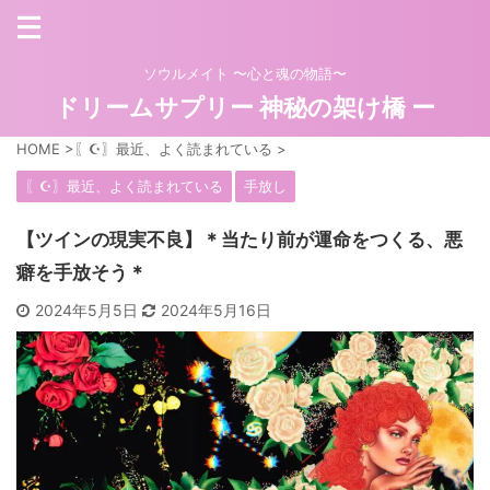
ソウルメイト 〜心と魂の物語〜
ドリームサプリー 神秘の架け橋 ー
HOME
>
〖☪︎〗最近、よく読まれている
>
〖☪︎〗最近、よく読まれている
手放し
【ツインの現実不良】＊当たり前が運命をつくる、悪
癖を手放そう＊
2024年5月5日
2024年5月16日