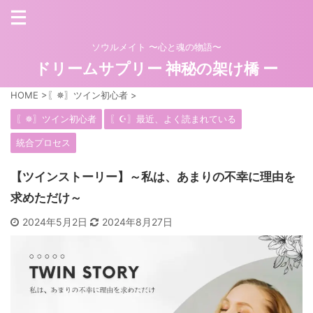
ソウルメイト 〜心と魂の物語〜
ドリームサプリー 神秘の架け橋 ー
HOME
>
〖✵〗ツイン初心者
>
〖✵〗ツイン初心者
〖☪︎〗最近、よく読まれている
統合プロセス
【ツインストーリー】～私は、あまりの不幸に理由を
求めただけ～
2024年5月2日
2024年8月27日