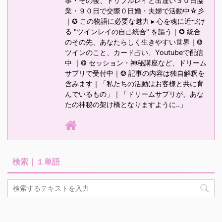
事・その後、トリプルレイと出逢い３０日協
業・９０日で交際０日婚・夫婦で活動中☆彡
｜✪ この物語に必要な魅力 ▸ 心を魂に近づけ
る "ツインレイの自己統合" を謳う｜✪ 統合
のその先、あなたらしく生きやすい世界｜❂
ツインのこと、カード占い、Youtubeで配信
中 ｜❂ セッション・神秘講座など、ドリーム
サプリで受付中｜❂ 記事の内容は独自解釈を
含みます｜「私たちの活動はお客様と共に育
んでいるもの」｜「ドリームサプリが、あな
たの神秘の架け橋となりますように‥」
検索｜１単語