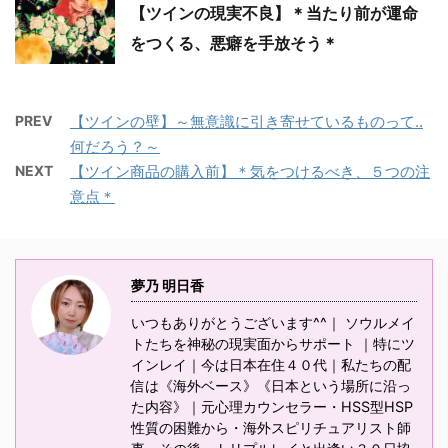
【ツインの現実不良】＊当たり前が運命
をつくる、悪癖を手放そう＊
PREV
【ツインの壁】～無意識に引き寄せているものって‥
何だろう？～
NEXT
【ツイン商品の購入前】＊気をつけるべき、５つの注
意点＊
夢乃 明日香
いつもありがとうございます^^｜ ソウルメイ
トたちを神秘の現実面からサポート ｜特にツ
インレイ｜今は日本在住４０代｜私たちの配
信は《海外ベース》《日本という場所に沿っ
た内容》｜元心理カウンセラー・HSS型HSP
性質の困難から・海外スピリチュアリスト師