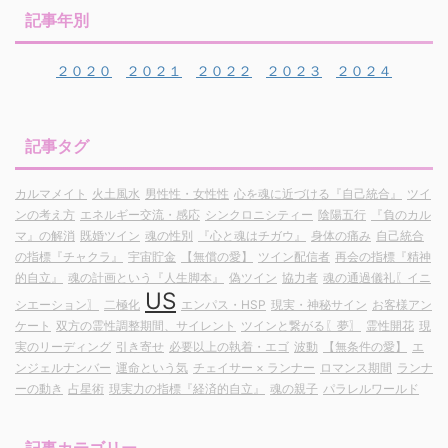
記事年別
２０２０
２０２１
２０２２
２０２３
２０２４
記事タグ
カルマメイト
火土風水
男性性・女性性
心を魂に近づける『自己統合』
ツイ
ンの考え方
エネルギー交流・感応
シンクロニシティー
陰陽五行
『負のカル
マ』の解消
既婚ツイン
魂の性別
『心と魂はチガウ』
身体の痛み
自己統合
の指標『チャクラ』
宇宙貯金
【無償の愛】
ツイン配信者
再会の指標『精神
的自立』
魂の計画という『人生脚本』
偽ツイン
協力者
魂の通過儀礼〖イニ
US
シエーション〗
二極化
エンパス・HSP
現実・神秘サイン
お客様アン
ケート
双方の霊性調整期間、サイレント
ツインと繋がる〖夢〗
霊性開花
現
実のリーディング
引き寄せ
必要以上の執着・エゴ
波動
【無条件の愛】
エ
ンジェルナンバー
運命という気
チェイサー × ランナー
ロマンス期間
ランナ
ーの動き
占星術
現実力の指標『経済的自立』
魂の親子
パラレルワールド