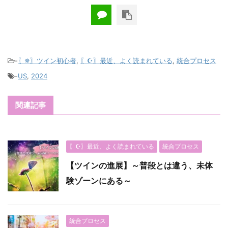
-
〖✵〗ツイン初心者
,
〖☪︎〗最近、よく読まれている
,
統合プロセス
-
US
,
2024
関連記事
〖☪︎〗最近、よく読まれている
統合プロセス
【ツインの進展】～普段とは違う、未体
験ゾーンにある～
統合プロセス