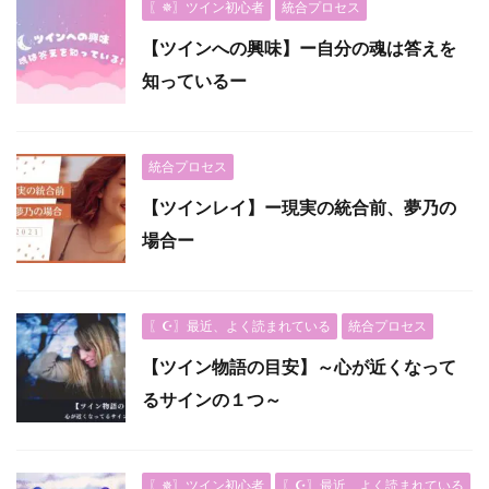
〖✵〗ツイン初心者
統合プロセス
【ツインへの興味】ー自分の魂は答えを
知っているー
統合プロセス
【ツインレイ】ー現実の統合前、夢乃の
場合ー
〖☪︎〗最近、よく読まれている
統合プロセス
【ツイン物語の目安】～心が近くなって
るサインの１つ～
〖✵〗ツイン初心者
〖☪︎〗最近、よく読まれている