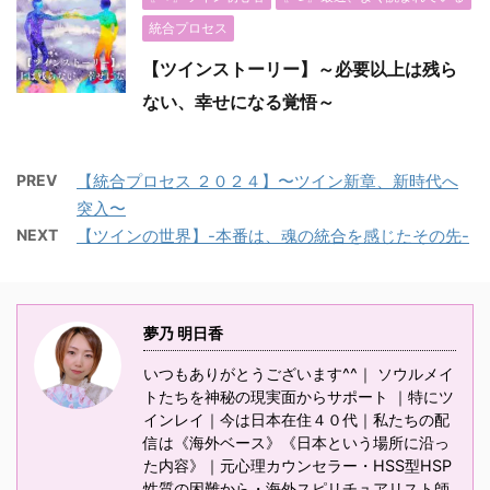
統合プロセス
【ツインストーリー】～必要以上は残ら
ない、幸せになる覚悟～
PREV
【統合プロセス ２０２４】〜ツイン新章、新時代へ
突入〜
NEXT
【ツインの世界】-本番は、魂の統合を感じたその先-
夢乃 明日香
いつもありがとうございます^^｜ ソウルメイ
トたちを神秘の現実面からサポート ｜特にツ
インレイ｜今は日本在住４０代｜私たちの配
信は《海外ベース》《日本という場所に沿っ
た内容》｜元心理カウンセラー・HSS型HSP
性質の困難から・海外スピリチュアリスト師