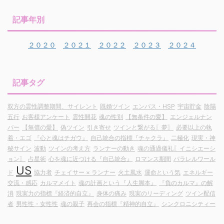
記事年別
２０２０
２０２１
２０２２
２０２３
２０２４
記事タグ
双方の霊性調整期間、サイレント
既婚ツイン
エンパス・HSP
宇宙貯金
陰陽
五行
お客様アンケート
霊性開花
魂の性別
【無条件の愛】
エンジェルナン
バー
【無償の愛】
偽ツイン
引き寄せ
ツインと繋がる〖夢〗
必要以上の執
着・エゴ
『心と魂はチガウ』
自己統合の指標『チャクラ』
二極化
現実・神
秘サイン
波動
ツインの考え方
ランナーの動き
魂の通過儀礼〖イニシエーシ
ョン〗
占星術
心を魂に近づける『自己統合』
ロマンス期間
パラレルワール
US
ド
協力者
チェイサー × ランナー
火土風水
運命という気
エネルギー
交流・感応
カルマメイト
魂の計画という『人生脚本』
『負のカルマ』の解
消
現実力の指標『経済的自立』
身体の痛み
現実のリーディング
ツイン配信
者
男性性・女性性
魂の親子
再会の指標『精神的自立』
シンクロニシティー