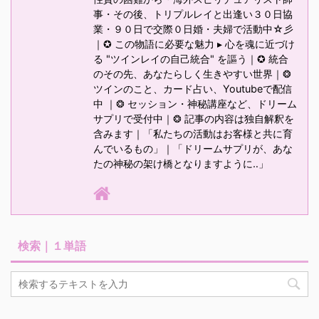
事・その後、トリプルレイと出逢い３０日協
業・９０日で交際０日婚・夫婦で活動中☆彡
｜✪ この物語に必要な魅力 ▸ 心を魂に近づけ
る "ツインレイの自己統合" を謳う｜✪ 統合
のその先、あなたらしく生きやすい世界｜❂
ツインのこと、カード占い、Youtubeで配信
中 ｜❂ セッション・神秘講座など、ドリーム
サプリで受付中｜❂ 記事の内容は独自解釈を
含みます｜「私たちの活動はお客様と共に育
んでいるもの」｜「ドリームサプリが、あな
たの神秘の架け橋となりますように‥」
検索｜１単語