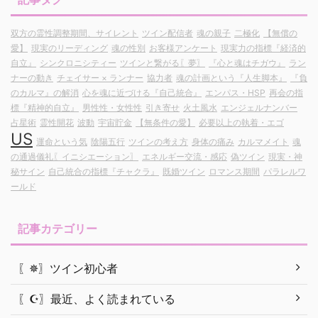
双方の霊性調整期間、サイレント
ツイン配信者
魂の親子
二極化
【無償の
愛】
現実のリーディング
魂の性別
お客様アンケート
現実力の指標『経済的
自立』
シンクロニシティー
ツインと繋がる〖夢〗
『心と魂はチガウ』
ラン
ナーの動き
チェイサー × ランナー
協力者
魂の計画という『人生脚本』
『負
のカルマ』の解消
心を魂に近づける『自己統合』
エンパス・HSP
再会の指
標『精神的自立』
男性性・女性性
引き寄せ
火土風水
エンジェルナンバー
占星術
霊性開花
波動
宇宙貯金
【無条件の愛】
必要以上の執着・エゴ
US
運命という気
陰陽五行
ツインの考え方
身体の痛み
カルマメイト
魂
の通過儀礼〖イニシエーション〗
エネルギー交流・感応
偽ツイン
現実・神
秘サイン
自己統合の指標『チャクラ』
既婚ツイン
ロマンス期間
パラレルワ
ールド
記事カテゴリー
〖✵〗ツイン初心者
〖☪︎〗最近、よく読まれている