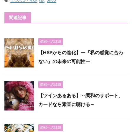
-
エンパス・HSP
,
US
,
2023
関連記事
調和への課題
【HSPからの進化】ー『私の感覚に合わ
ない』の未来の可能性ー
調和への課題
【ツインあるある】～調和のサポート、
カードなら素直に聴ける～
調和への課題