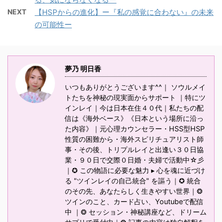
NEXT
【HSPからの進化】ー『私の感覚に合わない』の未来
の可能性ー
夢乃 明日香
いつもありがとうございます^^｜ ソウルメイ
トたちを神秘の現実面からサポート ｜特にツ
インレイ｜今は日本在住４０代｜私たちの配
信は《海外ベース》《日本という場所に沿っ
た内容》｜元心理カウンセラー・HSS型HSP
性質の困難から・海外スピリチュアリスト師
事・その後、トリプルレイと出逢い３０日協
業・９０日で交際０日婚・夫婦で活動中☆彡
｜✪ この物語に必要な魅力 ▸ 心を魂に近づけ
る "ツインレイの自己統合" を謳う｜✪ 統合
のその先、あなたらしく生きやすい世界｜❂
ツインのこと、カード占い、Youtubeで配信
中 ｜❂ セッション・神秘講座など、ドリーム