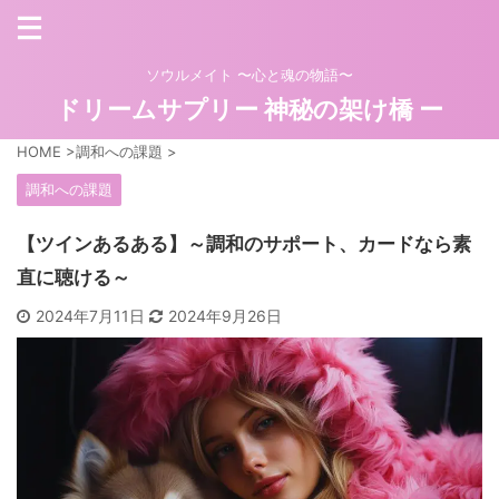
ソウルメイト 〜心と魂の物語〜
ドリームサプリー 神秘の架け橋 ー
HOME
>
調和への課題
>
調和への課題
【ツインあるある】～調和のサポート、カードなら素
直に聴ける～
2024年7月11日
2024年9月26日