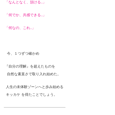
「なんとなく、
頷ける‥」
「何でか
、共感できる‥」
「何なの、これ‥」
今、１つずつ確かめ
『自分の理解』を超えたものを
自然な素直さで取り入れ始めた。
人生の未体験ゾーンへと歩み始める
キッカケ を得たことでしょう。
—
—
—
—
—
—
—
—
—
—
—
—
—
—
—
—