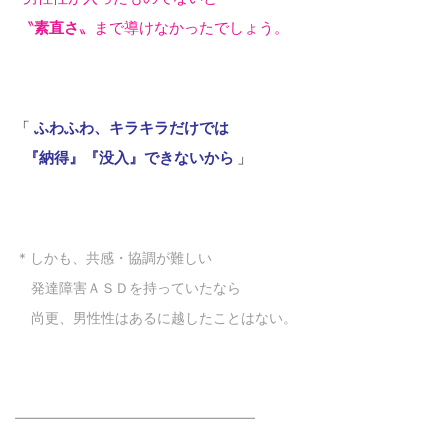
〝
素直さ
〟まで導けなかったでしょう。
「
ふわふわ、キラキラだけでは
『納得』『没入』できないから
」
* しかも、共感・協調が難しい
発達障害ＡＳＤを持っていたなら
尚更、男性性はあるに越したことはない。
—
—
—
—
—
—
—
—
—
—
—
—
—
—
—
—