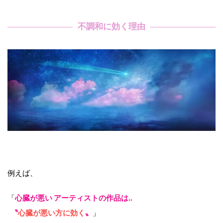
不調和に効く理由
例えば、
「
心臓が悪い アーティストの作品は‥
〝
心臓が悪い方に効く
〟
」