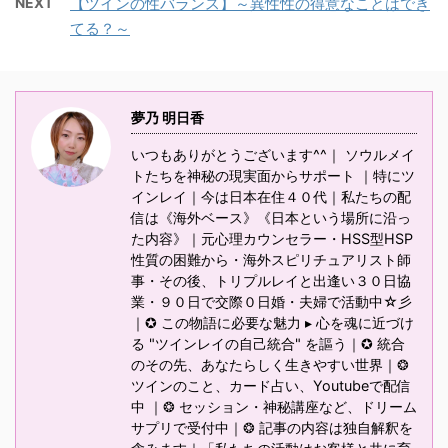
NEXT
【ツインの性バランス】～異性性の得意なことはでき
てる？～
夢乃 明日香
いつもありがとうございます^^｜ ソウルメイ
トたちを神秘の現実面からサポート ｜特にツ
インレイ｜今は日本在住４０代｜私たちの配
信は《海外ベース》《日本という場所に沿っ
た内容》｜元心理カウンセラー・HSS型HSP
性質の困難から・海外スピリチュアリスト師
事・その後、トリプルレイと出逢い３０日協
業・９０日で交際０日婚・夫婦で活動中☆彡
｜✪ この物語に必要な魅力 ▸ 心を魂に近づけ
る "ツインレイの自己統合" を謳う｜✪ 統合
のその先、あなたらしく生きやすい世界｜❂
ツインのこと、カード占い、Youtubeで配信
中 ｜❂ セッション・神秘講座など、ドリーム
サプリで受付中｜❂ 記事の内容は独自解釈を