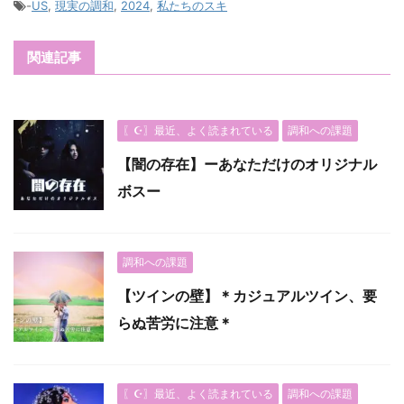
-
US
,
現実の調和
,
2024
,
私たちのスキ
関連記事
〖☪︎〗最近、よく読まれている
調和への課題
【闇の存在】ーあなただけのオリジナル
ボスー
調和への課題
【ツインの壁】＊カジュアルツイン、要
らぬ苦労に注意＊
〖☪︎〗最近、よく読まれている
調和への課題