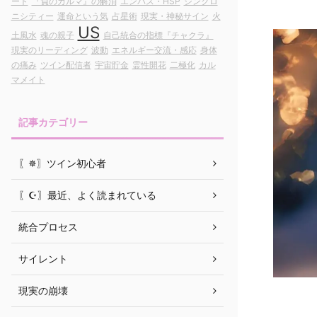
ート
『負のカルマ』の解消
エンパス・HSP
シンクロ
ニシティー
運命という気
占星術
現実・神秘サイン
火
US
土風水
魂の親子
自己統合の指標『チャクラ』
現実のリーディング
波動
エネルギー交流・感応
身体
の痛み
ツイン配信者
宇宙貯金
霊性開花
二極化
カル
マメイト
記事カテゴリー
〖✵〗ツイン初心者
〖☪︎〗最近、よく読まれている
統合プロセス
サイレント
現実の崩壊