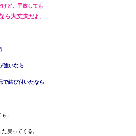
だけど、
手放しても
なら大丈夫
だよ
」
う
が強いなら
元で結び付いたなら
ても、
また戻ってくる。