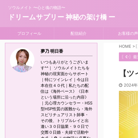
ソウルメイト 〜心と魂の物語〜
ドリームサプリー 神秘の架け橋 ー
プロフィール
配信紹介
お客様の声
HOME
>
夢乃 明日香
〖☪︎〗
いつもありがとうございま
す^^｜ ソウルメイトたちを
【ツ
神秘の現実面からサポート
｜特にツインレイ｜今は日
2024
本在住４０代｜私たちの配
信は《海外ベース》《日本
という場所に沿った内容》
｜元心理カウンセラー・HSS
型HSP性質の困難から・海外
スピリチュアリスト師事・
その後、トリプルレイと出
逢い３０日協業・９０日で
交際０日婚・夫婦で活動中