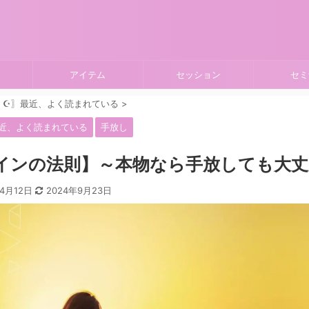
アイテム
セッション
セミ
〖☪︎〗最近、よく読まれている
>
最近、よく読まれている
手放し
インの法則】～本物なら手放しても大丈夫
年4月12日
2024年9月23日