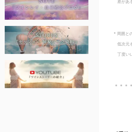
差がある
* 周囲
低次元も
丁度いい
＊＊＊