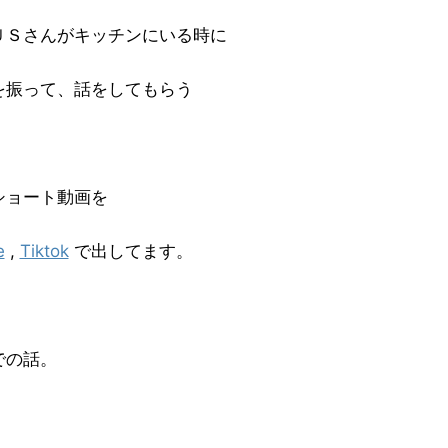
ＵＳさんがキッチンにいる時に
を振って、話をしてもらう
ショート動画を
e
,
Tiktok
で出してます。
での話。