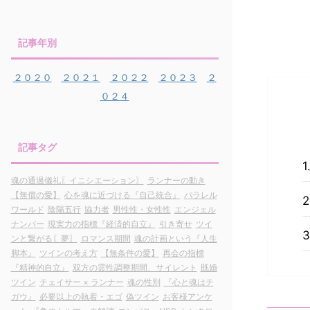
記事年別
２０２０
２０２１
２０２２
２０２３
２
０２４
記事タグ
魂の通過儀礼〖イニシエーション〗
ランナーの動き
【無償の愛】
心を魂に近づける『自己統合』
パラレル
ワールド
陰陽五行
協力者
男性性・女性性
エンジェル
ナンバー
現実力の指標『経済的自立』
引き寄せ
ツイ
ンと繋がる〖夢〗
ロマンス期間
魂の計画という『人生
脚本』
ツインの考え方
【無条件の愛】
再会の指標
『精神的自立』
双方の霊性調整期間、サイレント
既婚
ツイン
チェイサー × ランナー
魂の性別
『心と魂はチ
ガウ』
必要以上の執着・エゴ
偽ツイン
お客様アンケ