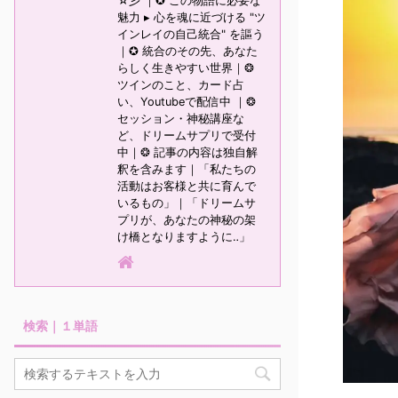
☆彡 ｜✪ この物語に必要な
魅力 ▸ 心を魂に近づける "ツ
インレイの自己統合" を謳う
｜✪ 統合のその先、あなた
らしく生きやすい世界｜❂
ツインのこと、カード占
い、Youtubeで配信中 ｜❂
セッション・神秘講座な
ど、ドリームサプリで受付
中｜❂ 記事の内容は独自解
釈を含みます｜「私たちの
活動はお客様と共に育んで
いるもの」｜「ドリームサ
プリが、あなたの神秘の架
け橋となりますように‥」
検索｜１単語