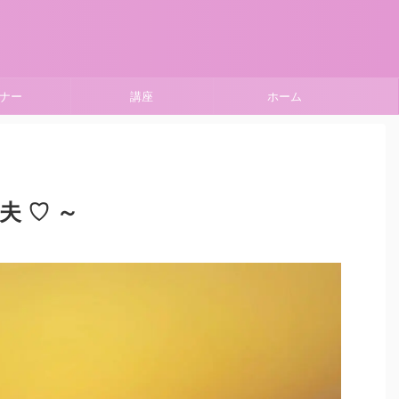
ナー
講座
ホーム
 ♡ ～