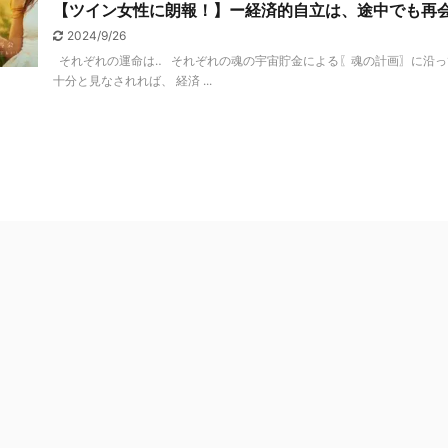
【ツイン女性に朗報！】ー経済的自立は、途中でも再
2024/9/26
それぞれの運命は‥ それぞれの魂の宇宙貯金による〖魂の計画〗に沿っ
十分と見なされれば、 経済 ...