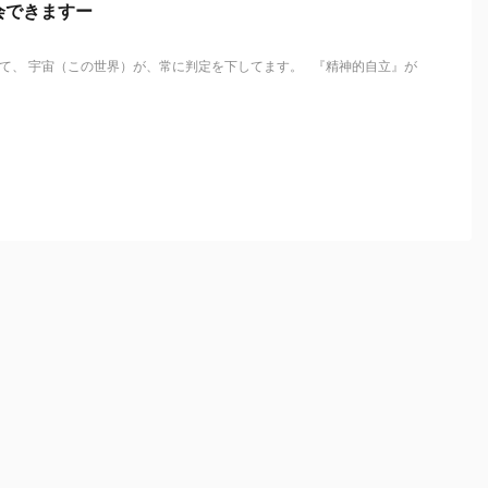
会できますー
て、 宇宙（この世界）が、常に判定を下してます。 『精神的自立』が