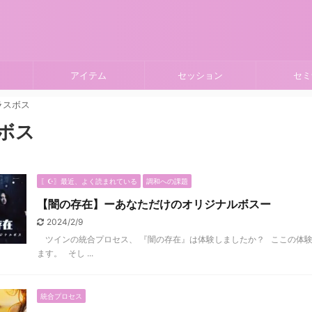
アイテム
セッション
セミ
ラスボス
ボス
〖☪︎〗最近、よく読まれている
調和への課題
【闇の存在】ーあなただけのオリジナルボスー
2024/2/9
ツインの統合プロセス、 『闇の存在』は体験しましたか？ ここの体験
ます。 そし ...
統合プロセス