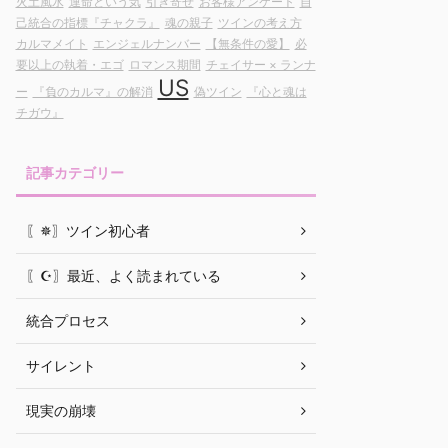
火土風水
運命という気
引き寄せ
お客様アンケート
自
己統合の指標『チャクラ』
魂の親子
ツインの考え方
カルマメイト
エンジェルナンバー
【無条件の愛】
必
要以上の執着・エゴ
ロマンス期間
チェイサー × ランナ
US
ー
『負のカルマ』の解消
偽ツイン
『心と魂は
チガウ』
記事カテゴリー
〖✵〗ツイン初心者
〖☪︎〗最近、よく読まれている
統合プロセス
サイレント
現実の崩壊