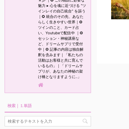
☆彡 ｜✪ この物語に必要な
魅力 ▸ 心を魂に近づける "ツ
インレイの自己統合" を謳う
｜✪ 統合のその先、あなた
らしく生きやすい世界｜❂
ツインのこと、カード占
い、Youtubeで配信中 ｜❂
セッション・神秘講座な
ど、ドリームサプリで受付
中｜❂ 記事の内容は独自解
釈を含みます｜「私たちの
活動はお客様と共に育んで
いるもの」｜「ドリームサ
プリが、あなたの神秘の架
け橋となりますように‥」
検索｜１単語