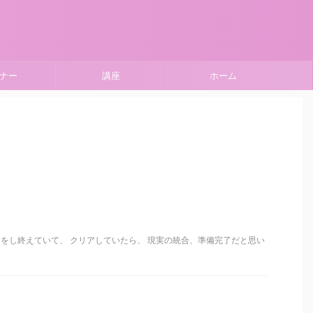
ナー
講座
ホーム
をし終えていて、 クリアしていたら、 現実の統合、準備完了だと思い