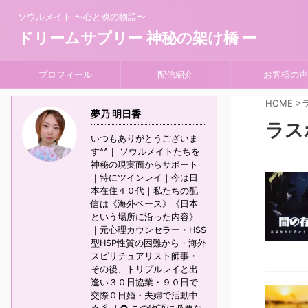
ソウルメイト 〜心と魂の物語〜
ドリームサプリー 神秘の架け橋 ー
プロフィール
配信紹介
お客様の声
HOME
>
夢乃 明日香
ラス
いつもありがとうございま
す^^｜ ソウルメイトたちを
神秘の現実面からサポート
｜特にツインレイ｜今は日
本在住４０代｜私たちの配
信は《海外ベース》《日本
という場所に沿った内容》
｜元心理カウンセラー・HSS
型HSP性質の困難から・海外
スピリチュアリスト師事・
その後、トリプルレイと出
逢い３０日協業・９０日で
交際０日婚・夫婦で活動中