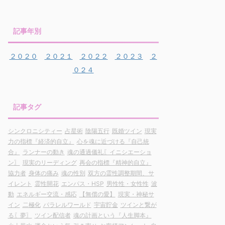
記事年別
２０２０
２０２１
２０２２
２０２３
２
０２４
記事タグ
シンクロニシティー
占星術
陰陽五行
既婚ツイン
現実
力の指標『経済的自立』
心を魂に近づける『自己統
合』
ランナーの動き
魂の通過儀礼〖イニシエーショ
ン〗
現実のリーディング
再会の指標『精神的自立』
協力者
身体の痛み
魂の性別
双方の霊性調整期間、サ
イレント
霊性開花
エンパス・HSP
男性性・女性性
波
動
エネルギー交流・感応
【無償の愛】
現実・神秘サ
イン
二極化
パラレルワールド
宇宙貯金
ツインと繋が
る〖夢〗
ツイン配信者
魂の計画という『人生脚本』