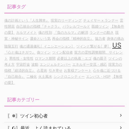
記事タグ
魂の計画という『人生脚本』
現実のリーディング
チェイサー × ランナー
霊
性開花
自己統合の指標『チャクラ』
パラレルワールド
既婚ツイン
【無条件
の愛】
カルマメイト
魂の性別
『負のカルマ』の解消
ランナーの動き
現
実・神秘サイン
運命という気
再会の指標『精神的自立』
協力者
身体の痛み
US
陰陽五行
魂の通過儀礼〖イニシエーション〗
ツインと繋がる〖夢〗
『心と魂はチガウ』
偽ツイン
ツイン配信者
双方の霊性調整期間、サイレン
ト
男性性・女性性
ロマンス期間
必要以上の執着・エゴ
魂の親子
ツインの
考え方
宇宙貯金
波動
エンジェルナンバー
エネルギー交流・感応
現実力の
指標『経済的自立』
占星術
引き寄せ
お客様アンケート
心を魂に近づける
『自己統合』
二極化
火土風水
シンクロニシティー
エンパス・HSP
【無償
の愛】
記事カテゴリー
〖✵〗ツイン初心者
〖☪︎〗最近、よく読まれている