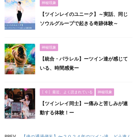
神秘現象
【ツインレイのユニーク】～実話、同じ
ソウルグループで起きる奇跡体験～
神秘現象
【統合・パラレル】ーツイン達が感じて
いる、時間感覚ー
〖☪︎〗最近、よく読まれている
神秘現象
【ツインレイ同士】ー痛みと苦しみが連
動する体験！ー
PREV
【魂の通過儀礼】〜２０２４年のツイン達、どう進ん