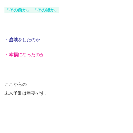
『
その前か
』 『
その後
か
』
・
崩壊
をしたのか
・
幸福
になったのか
ここからの
未来予測は重要です。