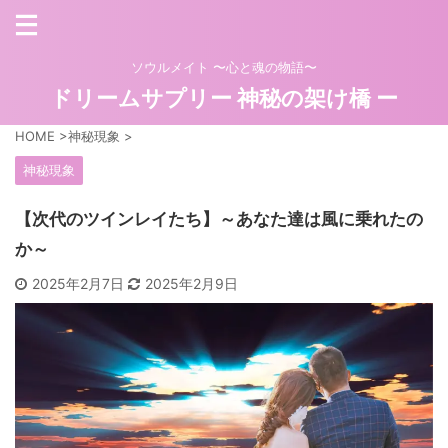
ソウルメイト 〜心と魂の物語〜
ドリームサプリー 神秘の架け橋 ー
HOME
>
神秘現象
>
神秘現象
【次代のツインレイたち】～あなた達は風に乗れたの
か～
2025年2月7日
2025年2月9日