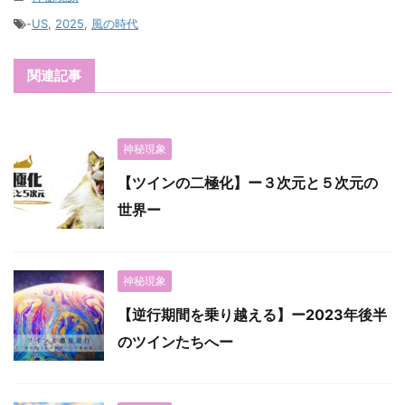
-
US
,
2025
,
風の時代
関連記事
神秘現象
【ツインの二極化】ー３次元と５次元の
世界ー
神秘現象
【逆行期間を乗り越える】ー2023年後半
のツインたちへー