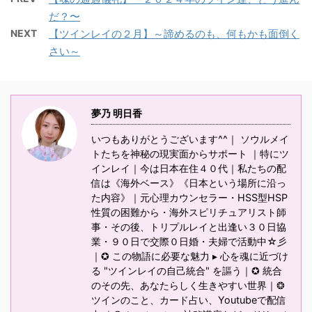
だ？〜
NEXT
【ツインレイの２月】～諦めるのも、何もかも面倒く
さい～
夢乃 明日香
いつもありがとうございます^^｜ ソウルメイ
トたちを神秘の現実面からサポート ｜特にツ
インレイ｜今は日本在住４０代｜私たちの配
信は《海外ベース》《日本という場所に沿っ
た内容》｜元心理カウンセラー・HSS型HSP
性質の困難から・海外スピリチュアリスト師
事・その後、トリプルレイと出逢い３０日協
業・９０日で交際０日婚・夫婦で活動中☆彡
｜✪ この物語に必要な魅力 ▸ 心を魂に近づけ
る "ツインレイの自己統合" を謳う｜✪ 統合
のその先、あなたらしく生きやすい世界｜❂
ツインのこと、カード占い、Youtubeで配信