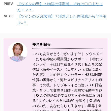
PREV
【ツインの壁】＊物語の停滞感、それは〇〇中だっ
た！？＊
NEXT
【ツインの５月末旬】＊漠然とした停滞感からヤキモ
キ‥＊
夢乃 明日香
いつもありがとうございます^^｜ ソウルメイ
トたちを神秘の現実面からサポート ｜特にツ
インレイ｜今は日本在住４０代｜私たちの配
信は《海外ベース》《日本という場所に沿っ
た内容》｜元心理カウンセラー・HSS型HSP
性質の困難から・海外スピリチュアリスト師
事・その後、トリプルレイと出逢い３０日協
業・９０日で交際０日婚・夫婦で活動中☆彡
｜✪ この物語に必要な魅力 ▸ 心を魂に近づけ
る "ツインレイの自己統合" を謳う｜✪ 統合
のその先、あなたらしく生きやすい世界｜❂
ツインのこと、カード占い、Youtubeで配信