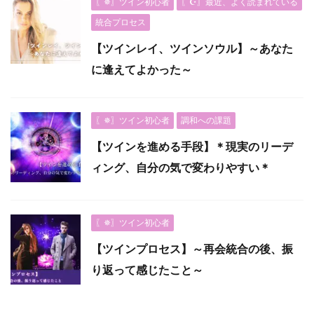
〖✵〗ツイン初心者
〖☪︎〗最近、よく読まれている
統合プロセス
【ツインレイ、ツインソウル】～あなた
に逢えてよかった～
〖✵〗ツイン初心者
調和への課題
【ツインを進める手段】＊現実のリーデ
ィング、自分の気で変わりやすい＊
〖✵〗ツイン初心者
【ツインプロセス】～再会統合の後、振
り返って感じたこと～