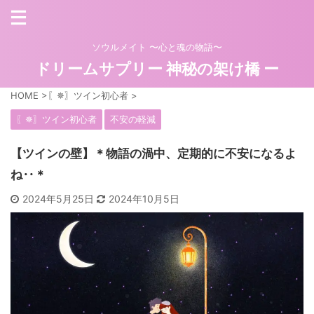
ソウルメイト 〜心と魂の物語〜
ドリームサプリー 神秘の架け橋 ー
HOME
>
〖✵〗ツイン初心者
>
〖✵〗ツイン初心者
不安の軽減
【ツインの壁】＊物語の渦中、定期的に不安になるよ
ね‥＊
2024年5月25日
2024年10月5日