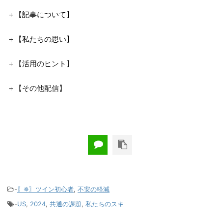
＋【記事について】
＋【私たちの思い】
＋【活用のヒント】
＋【その他配信】
-
〖✵〗ツイン初心者
,
不安の軽減
-
US
,
2024
,
共通の課題
,
私たちのスキ