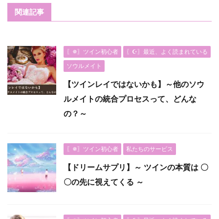
関連記事
〖✵〗ツイン初心者
〖☪︎〗最近、よく読まれている
ソウルメイト
【ツインレイではないかも】～他のソウ
ルメイトの統合プロセスって、どんな
の？～
〖✵〗ツイン初心者
私たちのサービス
【ドリームサプリ】～ ツインの本質は 〇
〇の先に視えてくる ～