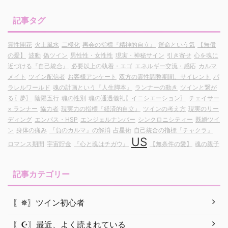
記事タグ
霊性開花
火土風水
二極化
再会の指標『精神的自立』
運命という気
【無償
の愛】
波動
偽ツイン
男性性・女性性
現実・神秘サイン
引き寄せ
心を魂に
近づける『自己統合』
必要以上の執着・エゴ
エネルギー交流・感応
カルマ
メイト
ツイン配信者
お客様アンケート
双方の霊性調整期間、サイレント
パ
ラレルワールド
魂の計画という『人生脚本』
ランナーの動き
ツインと繋が
る〖夢〗
陰陽五行
魂の性別
魂の通過儀礼〖イニシエーション〗
チェイサー
× ランナー
協力者
現実力の指標『経済的自立』
ツインの考え方
現実のリー
ディング
エンパス・HSP
エンジェルナンバー
シンクロニシティー
既婚ツイ
ン
身体の痛み
『負のカルマ』の解消
占星術
自己統合の指標『チャクラ』
US
ロマンス期間
宇宙貯金
『心と魂はチガウ』
【無条件の愛】
魂の親子
記事カテゴリー
〖✵〗ツイン初心者
〖☪︎〗最近、よく読まれている