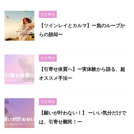
引き寄せ
【ツインレイとカルマ】ー負のループか
らの脱却ー
引き寄せ
【引寄せ体質へ】ー実体験から語る、超
オススメ手法ー
引き寄せ
【願いが叶わない！】 ーいい気分だけで
は、引寄せ難民！ー