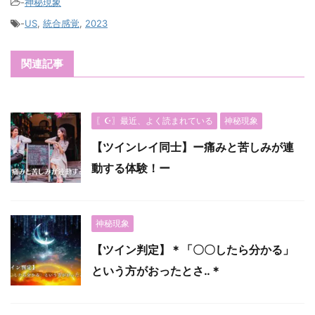
-
神秘現象
-
US
,
統合感覚
,
2023
関連記事
〖☪︎〗最近、よく読まれている
神秘現象
【ツインレイ同士】ー痛みと苦しみが連
動する体験！ー
神秘現象
【ツイン判定】＊「〇〇したら分かる」
という方がおったとさ‥＊