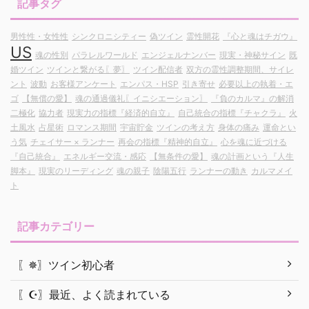
記事タグ
男性性・女性性
シンクロニシティー
偽ツイン
霊性開花
『心と魂はチガウ』
US
魂の性別
パラレルワールド
エンジェルナンバー
現実・神秘サイン
既
婚ツイン
ツインと繋がる〖夢〗
ツイン配信者
双方の霊性調整期間、サイレ
ント
波動
お客様アンケート
エンパス・HSP
引き寄せ
必要以上の執着・エ
ゴ
【無償の愛】
魂の通過儀礼〖イニシエーション〗
『負のカルマ』の解消
二極化
協力者
現実力の指標『経済的自立』
自己統合の指標『チャクラ』
火
土風水
占星術
ロマンス期間
宇宙貯金
ツインの考え方
身体の痛み
運命とい
う気
チェイサー × ランナー
再会の指標『精神的自立』
心を魂に近づける
『自己統合』
エネルギー交流・感応
【無条件の愛】
魂の計画という『人生
脚本』
現実のリーディング
魂の親子
陰陽五行
ランナーの動き
カルマメイ
ト
記事カテゴリー
〖✵〗ツイン初心者
〖☪︎〗最近、よく読まれている