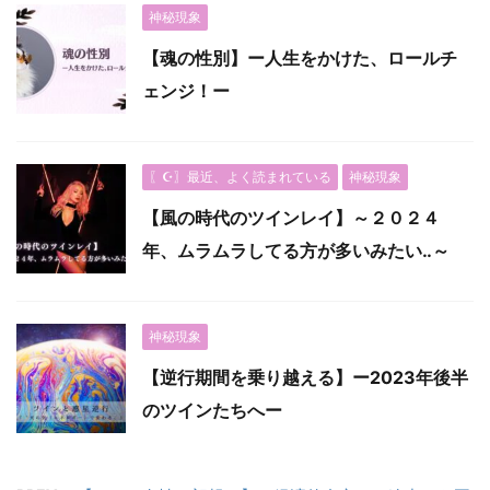
神秘現象
【魂の性別】ー人生をかけた、ロールチ
ェンジ！ー
〖☪︎〗最近、よく読まれている
神秘現象
【風の時代のツインレイ】～２０２４
年、ムラムラしてる方が多いみたい‥～
神秘現象
【逆行期間を乗り越える】ー2023年後半
のツインたちへー