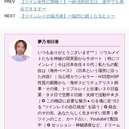
PREV
【ツイン女性に朗報！】ー経済的自立は、途中でも再
会できますー
NEXT
【ツインレイの協力者】ー猛烈に眠くなるヒトー
夢乃 明日香
いつもありがとうございます^^｜ ソウルメイ
トたちを神秘の現実面からサポート ｜特にツ
インレイ｜今は日本在住４０代｜私たちの配
信は《海外ベース》《日本という場所に沿っ
た内容》｜元心理カウンセラー・HSS型HSP
性質の困難から・海外スピリチュアリスト師
事・その後、トリプルレイと出逢い３０日協
業・９０日で交際０日婚・夫婦で活動中☆彡
｜✪ この物語に必要な魅力 ▸ 心を魂に近づけ
る "ツインレイの自己統合" を謳う｜✪ 統合
のその先、あなたらしく生きやすい世界｜❂
ツインのこと、カード占い、Youtubeで配信
中 ｜❂ セッション・神秘講座など、ドリーム