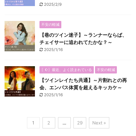
2025/2/9
不安の軽減
【巷のツイン迷子】～ランナーならば、
チェイサーに追われてたかな？～
2025/1/16
〖☪︎〗最近、よく読まれている
不安の軽減
【ツインレイたち共通】～片割れとの再
会、エンパス体質を超えるキッカケ～
2025/1/16
1
2
…
29
Next »