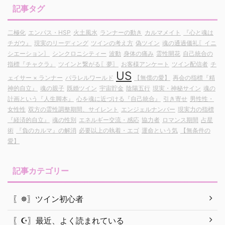
記事タグ
二極化
エンパス・HSP
火土風水
ランナーの動き
カルマメイト
『心と魂は
チガウ』
現実のリーディング
ツインの考え方
偽ツイン
魂の通過儀礼〖イニ
シエーション〗
シンクロニシティー
波動
身体の痛み
霊性開花
自己統合の
指標『チャクラ』
ツインと繋がる〖夢〗
お客様アンケート
ツイン配信者
チ
US
ェイサー × ランナー
パラレルワールド
【無償の愛】
再会の指標『精
神的自立』
魂の親子
既婚ツイン
宇宙貯金
陰陽五行
現実・神秘サイン
魂の
計画という『人生脚本』
心を魂に近づける『自己統合』
引き寄せ
男性性・
女性性
双方の霊性調整期間、サイレント
エンジェルナンバー
現実力の指標
『経済的自立』
魂の性別
エネルギー交流・感応
協力者
ロマンス期間
占星
術
『負のカルマ』の解消
必要以上の執着・エゴ
運命という気
【無条件の
愛】
記事カテゴリー
〖✵〗ツイン初心者
〖☪︎〗最近、よく読まれている