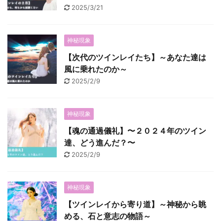
2025/3/21
神秘現象
【次代のツインレイたち】～あなた達は
風に乗れたのか～
2025/2/9
神秘現象
【魂の通過儀礼】〜２０２４年のツイン
達、どう進んだ？〜
2025/2/9
神秘現象
【ツインレイから寄り道】～神秘から眺
める、石と意志の物語～