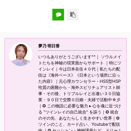
夢乃 明日香
いつもありがとうございます^^｜ ソウルメイ
トたちを神秘の現実面からサポート ｜特にツ
インレイ｜今は日本在住４０代｜私たちの配
信は《海外ベース》《日本という場所に沿っ
た内容》｜元心理カウンセラー・HSS型HSP
性質の困難から・海外スピリチュアリスト師
事・その後、トリプルレイと出逢い３０日協
業・９０日で交際０日婚・夫婦で活動中☆彡
｜✪ この物語に必要な魅力 ▸ 心を魂に近づけ
る "ツインレイの自己統合" を謳う｜✪ 統合
のその先、あなたらしく生きやすい世界｜❂
ツインのこと、カード占い、Youtubeで配信
中 ｜❂ セッション・神秘講座など、ドリーム