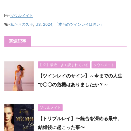
-
ソウルメイト
-
私たちのスキ
,
US
,
2024
,
「本当のツインレイは強い」
関連記事
〖☪︎〗最近、よく読まれている
ソウルメイト
【ツインレイのサイン】～今までの人生
で〇〇の危機はありましたか？～
ソウルメイト
【トリプルレイ】〜統合を深める最中、
結婚後に起こった事〜