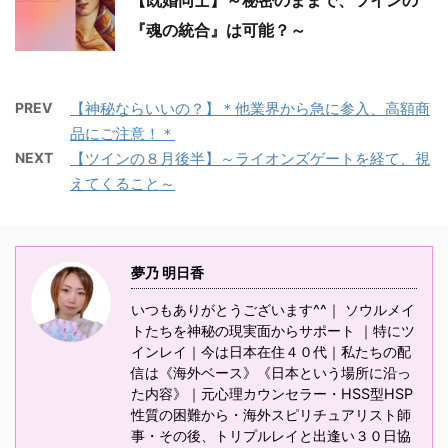
【既婚同士】～秘密のままで、ツインの
『魂の統合』は可能？～
PREV
【神秘ならいいの？】＊他業界から急に参入、高額商
品にご注意！＊
NEXT
【ツインの８月後半】～ライオンズゲートを経て、視
えてくること～
夢乃 明日香
いつもありがとうございます^^｜ ソウルメイ
トたちを神秘の現実面からサポート ｜特にツ
インレイ｜今は日本在住４０代｜私たちの配
信は《海外ベース》《日本という場所に沿っ
た内容》｜元心理カウンセラー・HSS型HSP
性質の困難から・海外スピリチュアリスト師
事・その後、トリプルレイと出逢い３０日協