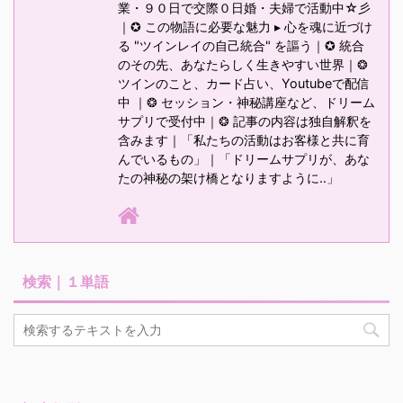
業・９０日で交際０日婚・夫婦で活動中☆彡
｜✪ この物語に必要な魅力 ▸ 心を魂に近づけ
る "ツインレイの自己統合" を謳う｜✪ 統合
のその先、あなたらしく生きやすい世界｜❂
ツインのこと、カード占い、Youtubeで配信
中 ｜❂ セッション・神秘講座など、ドリーム
サプリで受付中｜❂ 記事の内容は独自解釈を
含みます｜「私たちの活動はお客様と共に育
んでいるもの」｜「ドリームサプリが、あな
たの神秘の架け橋となりますように‥」
検索｜１単語