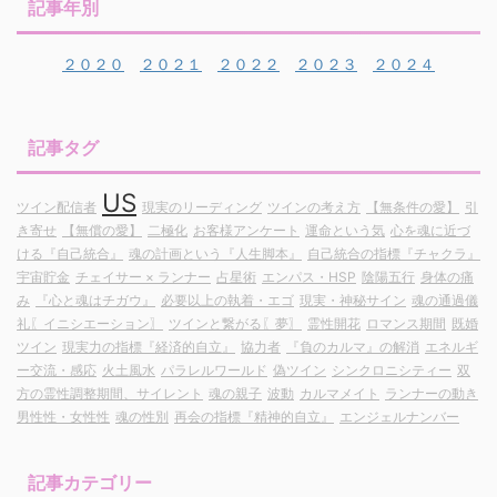
記事年別
２０２０
２０２１
２０２２
２０２３
２０２４
記事タグ
US
ツイン配信者
現実のリーディング
ツインの考え方
【無条件の愛】
引
き寄せ
【無償の愛】
二極化
お客様アンケート
運命という気
心を魂に近づ
ける『自己統合』
魂の計画という『人生脚本』
自己統合の指標『チャクラ』
宇宙貯金
チェイサー × ランナー
占星術
エンパス・HSP
陰陽五行
身体の痛
み
『心と魂はチガウ』
必要以上の執着・エゴ
現実・神秘サイン
魂の通過儀
礼〖イニシエーション〗
ツインと繋がる〖夢〗
霊性開花
ロマンス期間
既婚
ツイン
現実力の指標『経済的自立』
協力者
『負のカルマ』の解消
エネルギ
ー交流・感応
火土風水
パラレルワールド
偽ツイン
シンクロニシティー
双
方の霊性調整期間、サイレント
魂の親子
波動
カルマメイト
ランナーの動き
男性性・女性性
魂の性別
再会の指標『精神的自立』
エンジェルナンバー
記事カテゴリー